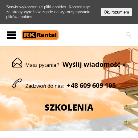
Serwis wykorzystuje pliki cookies. Korzystając
ze strony wyrażasz zgodę na wykorzystywanie
Ok, rozumiem
plików cookies.


Wyślij wiadomość »
Masz pytania ?

+48
609 609 105
Zadzwoń do nas:
SZKOLENIA