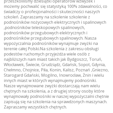
przeszkoliliśmy dziesiątki operatorów wzwyżek i
możemy pochwalić się statystyką 100% zdawalności, co
świadczy o profesjonalności i skuteczności naszych
szkoleń. Zapraszamy na szkolenie szkolenie z
podnośników nożycowych elektrycznych i spalinowych
,podnośników teleskopowych spalinowych,
podnośników przegubowych elektrycznych i
podnośników przegubowych spalinowych. Nasza
wypożyczalnia podnośników wynajmuje zwyżki na
terenie całej Polski.Na szkolenia z zakresu obsługi
podestów ruchomych przyjeżdża wiele osób z
najbliższych nam miast takich jak Bydgoszcz, Toruń,
Włocławek, Świecie, Grudziądz, Gdańsk, Sopot, Gdynia,
Chełmno, Chojnice, Piła, Konin, Kalisz, Poznań ,Gniezno,
Starogard Gdański, Mogilno, Inowrocław, Żnin i wielu
innych miast w których wynajmujemy podnośniki.
Nasze wynajmowane zwyżki dostarczają nam wielu
chętnych na szkolenia, a z drugiej strony osoby które
wynajmowały podnośniki w naszej wypożyczalni chętnie
zapisują się na szkolenia na sprawdzonych maszynach.
Zapraszamy wszystkich chętnych.