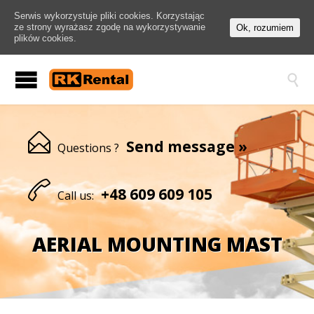
Serwis wykorzystuje pliki cookies. Korzystając
ze strony wyrażasz zgodę na wykorzystywanie
Ok, rozumiem
plików cookies.


Send message »
Questions ?

+48
609 609 105
Call us:
AERIAL MOUNTING MAST