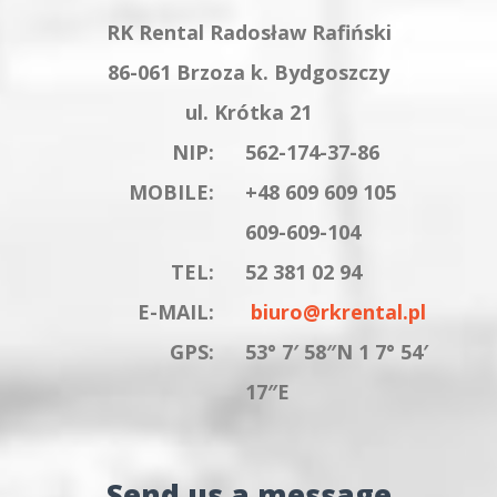
RK Rental Radosław Rafiński
86-061 Brzoza k. Bydgoszczy
ul. Krótka 21
NIP:
562-174-37-86
MOBILE:
+48 609 609 105
609-609-104
TEL:
52 381 02 94
E-MAIL:
biuro@rkrental.pl
GPS:
53° 7′ 58″N 1 7° 54′
17″E
Send us a message