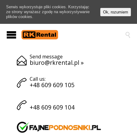
Serwis wykorzystuje pliki cookies. Korzystając
ze strony wyrażasz zgodę na wykorzystywanie
Ok, rozumiem
plików cookies.

Send message

biuro@rkrental.pl
»
Call us:

+48 609 609 105

+48 609 609 104